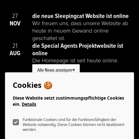
die neue Sleepingcat Website ist online
27
NOV
Wir freuen uns, dass unsere Website ab
heute in neuem Gewand online
geschaltet ist.
die Special Agents Projektwebsite ist
21
AUG
online
Die Homepage ist seit heute online.
Alle News anzeigen
Cookies 🍪
Diese Website setzt zustimmungspflichtige Cookies
ein.
Details
Funktional
sleeping cat productions
Funktionale Cookies sind für die Funktionsfähigkeit der
Website notwendig. Diese Cookies Können nicht deaktiviert
Wehrlisteig 17
werden.
8049 Zürich
Video Einbettungen