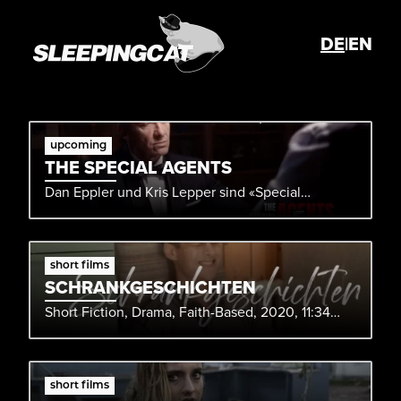
DE
|
EN
upcoming
THE SPECIAL AGENTS
Dan Eppler und Kris Lepper sind «Special
Agents».
short films
SCHRANKGESCHICHTEN
Short Fiction, Drama, Faith-Based, 2020, 11:34
Min.
short films