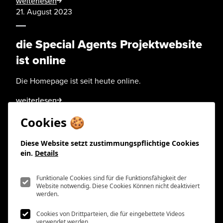
weiterlesen
21. August 2023
die Special Agents Projektwebsite
ist online
Die Homepage ist seit heute online.
weiterlesen
Cookies 🍪
Diese Website setzt zustimmungspflichtige Cookies
ein.
Details
Funktional
sleeping cat productions
Funktionale Cookies sind für die Funktionsfähigkeit der
Website notwendig. Diese Cookies Können nicht deaktiviert
Wehrlisteig 17
werden.
8049 Zürich
Video Einbettungen
Cookies von Drittparteien, die für eingebettete Videos
verwendet werden.